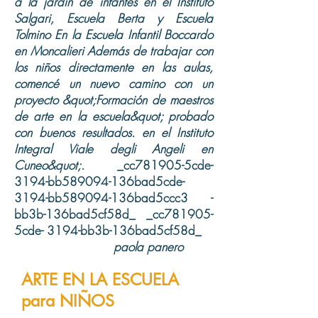
a la jardín de infantes en el Instituto
Salgari, Escuela Berta y Escuela
Tolmino En la Escuela Infantil Boccardo
en Moncalieri Además de trabajar con
los niños directamente en las aulas,
comencé un nuevo camino con un
proyecto &quot;Formación de maestros
de arte en la escuela&quot; probado
con buenos resultados. en el Instituto
Integral Viale degli Angeli en
Cuneo&quot;.
_cc781905-5cde-
3194-bb589094-136bad5cde-
3194-bb589094-136bad5ccc3 -
bb3b-136bad5cf58d_ _cc781905-
5cde- 3194-bb3b-136bad5cf58d_
paola panero
ARTE EN LA ESCUELA
para NIÑOS