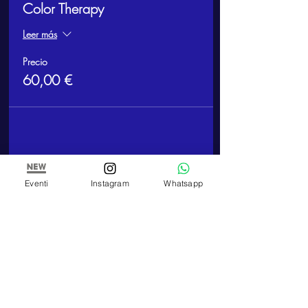
Color Therapy
Leer más
Precio
60,00 €
Compartir este evento
Eventi
Instagram
Whatsapp
ARTE E PITTURA
Estudio y Escuela de Pintura de Paola Panero
Número de IVA
01447580083