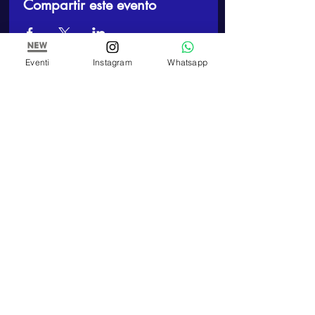
Compartir este evento
Eventi
Instagram
Whatsapp
ARTE E PITTURA
Estudio y Escuela de Pintura de Paola Panero
Número de IVA
01447580083
Corso Re Umberto,
17 - 10121
, Turín (TO)
TELEFONO
Teléfono:
+39 348 320 3909
E-MAIL
artepitturastudio@gmail.com