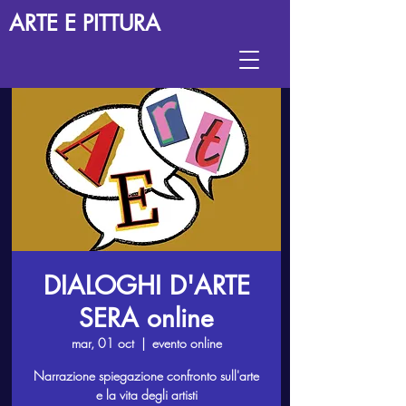
ARTE E PITTURA
DIALOGHI D'ARTE
SERA online
mar, 01 oct
  |  
evento online
Narrazione spiegazione confronto sull'arte
e la vita degli artisti