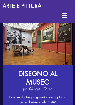
ARTE E PITTURA
DISEGNO AL
MUSEO
jue, 04 sept
  |  
Torino
Incontro di disegno guidato con copia dal