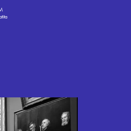
AM
tita