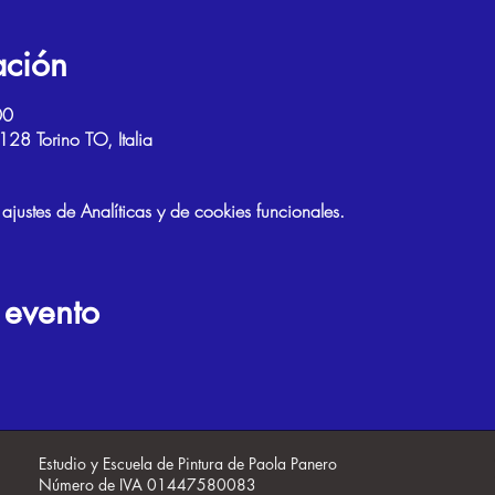
ación
00
28 Torino TO, Italia
ustes de Analíticas y de cookies funcionales.
 evento
Estudio y Escuela de Pintura de Paola Panero
Número de IVA 01447580083