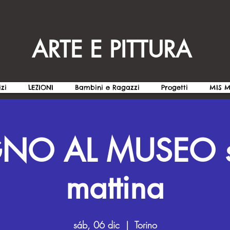
ARTE E PITTURA
izi
LEZIONI
Bambini e Ragazzi
Progetti
MIS 
GNO AL MUSEO s
mattina
sáb, 06 dic
  |  
Torino