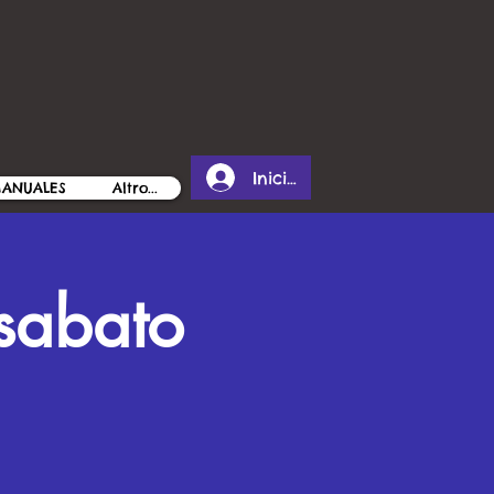
Iniciar sesión
MANUALES
Altro...
abato