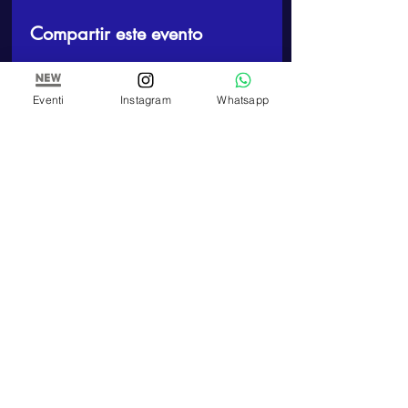
Compartir este evento
Eventi
Instagram
Whatsapp
ARTE E PITTURA
Estudio y Escuela de Pintura de Paola Panero
Número de IVA
01447580083
Corso Re Umberto,
17 - 10121
, Turín (TO)
TELEFONO
Teléfono:
+39 348 320 3909
E-MAIL
artepitturastudio@gmail.com