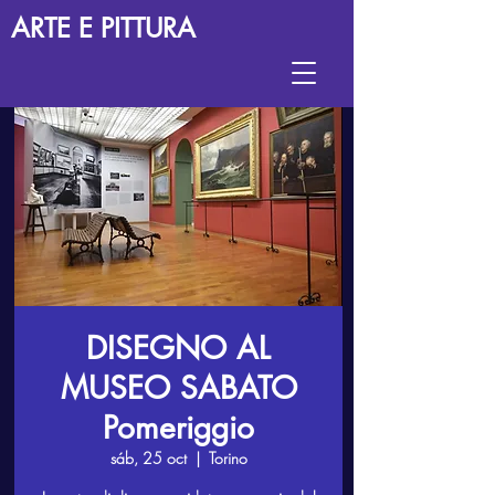
ARTE E PITTURA
DISEGNO AL
MUSEO SABATO
Pomeriggio
sáb, 25 oct
  |  
Torino