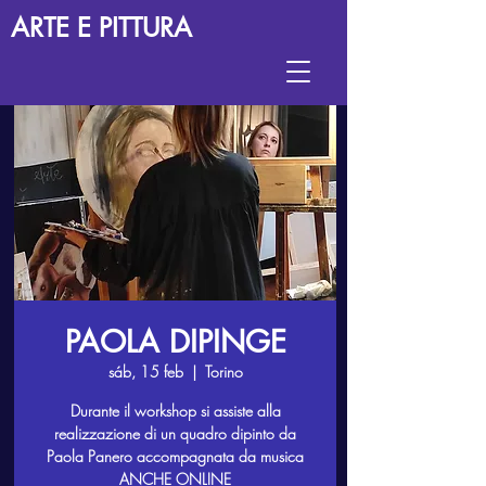
ARTE E PITTURA
PAOLA DIPINGE
sáb, 15 feb
  |  
Torino
Durante il workshop si assiste alla
realizzazione di un quadro dipinto da
Paola Panero accompagnata da musica
ANCHE ONLINE