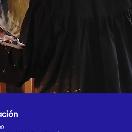
ación
00