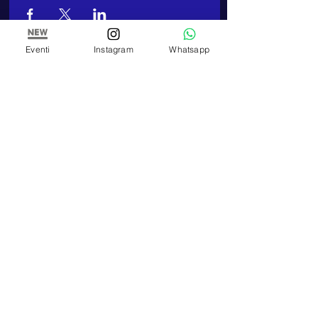
Eventi
Instagram
Whatsapp
ARTE E PITTURA
Estudio y Escuela de Pintura de Paola Panero
Número de IVA
01447580083
Corso Re Umberto,
17 - 10121
, Turín (TO)
TELEFONO
Teléfono:
+39 348 320 3909
E-MAIL
artepitturastudio@gmail.com