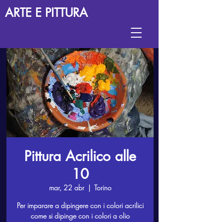
ARTE E PITTURA
Pittura Acrilico alle
10
mar, 22 abr
  |  
Torino
Per imparare a dipingere con i colori acrilici
come si dipinge con i colori a olio