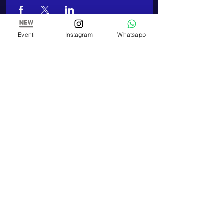
Eventi
Instagram
Whatsapp
ARTE E PITTURA
Estudio y Escuela de Pintura de Paola Panero
Número de IVA
01447580083
Corso Re Umberto,
17 - 10121
, Turín (TO)
TELEFONO
Teléfono:
+39 348 320 3909
E-MAIL
artepitturastudio@gmail.com