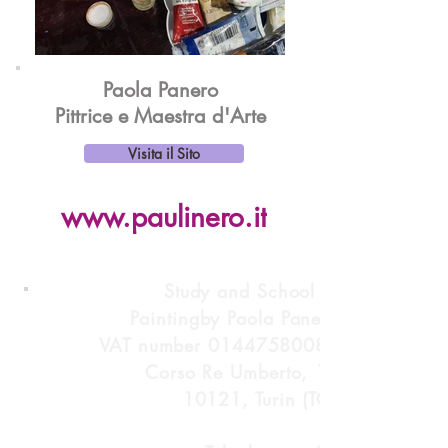
Paola Panero
Pittrice e Maestra d'Arte
Visita il Sito
www.paulinero.it
Study and School of
Painting
by Paola Panero
VAT number
01447580083
Corso Re Umberto, 17
10121, Turin (TO)