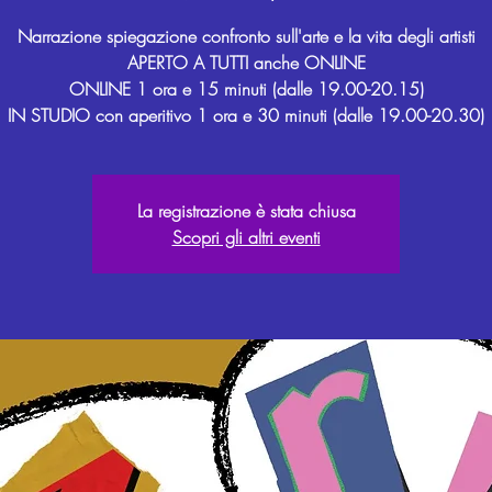
Narrazione spiegazione confronto sull'arte e la vita degli artisti
APERTO A TUTTI anche ONLINE
ONLINE 1 ora e 15 minuti (dalle 19.00-20.15)
La registrazione è stata chiusa
Scopri gli altri eventi