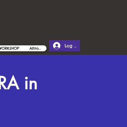
Log In
 WORKSHOP
Altro...
RA in