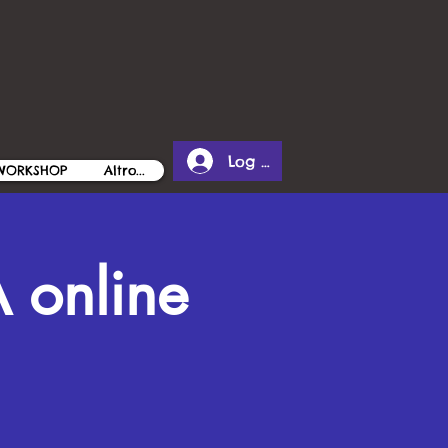
Log In
 WORKSHOP
Altro...
 online