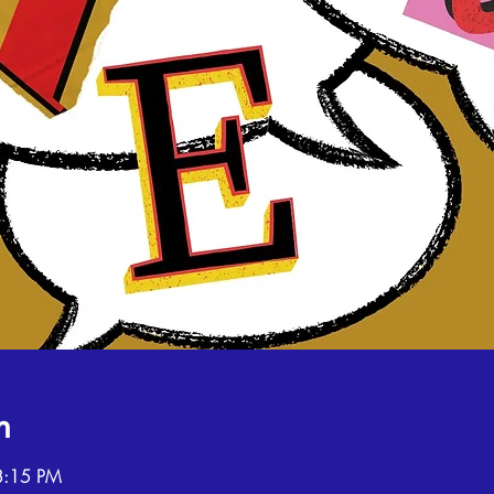
n
8:15 PM