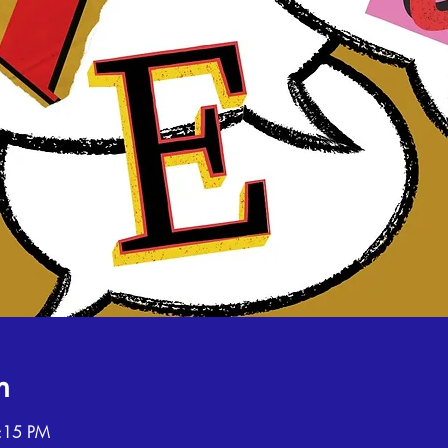
n
8:15 PM