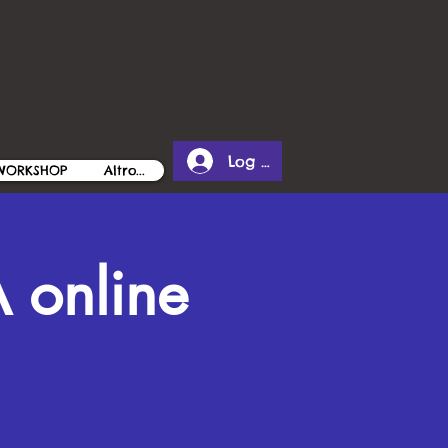
Log In
 WORKSHOP
Altro...
 online