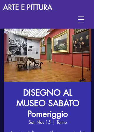
ARTE E PITTURA
DISEGNO AL
MUSEO SABATO
Pomeriggio
Sat, Nov 15
  |  
Torino