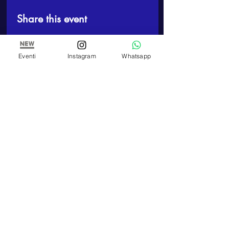
Share this event
Eventi
Instagram
Whatsapp
ARTE E PITTURA
Studio and School of Painting of Paola Panero
VAT number
01447580083
Corso Re Umberto,
17 - 10121
, Turin (TO)
TELEPHONE
+39 348 320 3909
E-MAIL
artepitturastudio@gmail.com