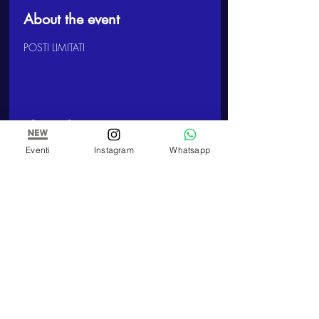
About the event
POSTI LIMITATI 
Share this event
Eventi
Instagram
Whatsapp
ARTE E PITTURA
Studio and School of Painting of Paola Panero
VAT number
01447580083
Corso Re Umberto,
17 - 10121
, Turin (TO)