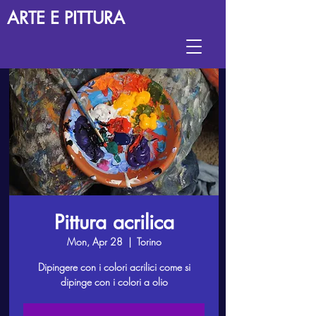
ARTE E PITTURA
Pittura acrilica
Mon, Apr 28
  |  
Torino
Dipingere con i colori acrilici come si
dipinge con i colori a olio