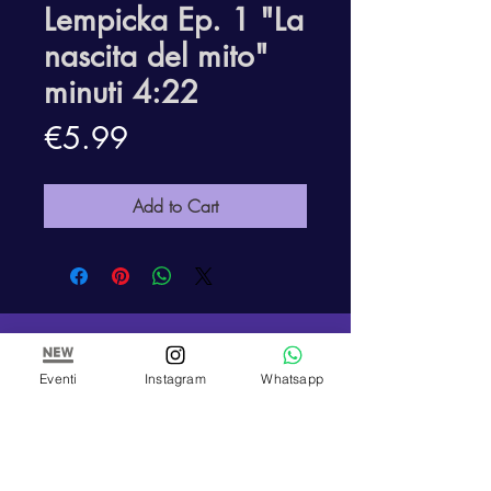
Lempicka Ep. 1 "La
nascita del mito"
minuti 4:22
Price
€5.99
Add to Cart
ARTE E PITTURA
Eventi
Instagram
Whatsapp
Studio and School of Painting of Paola Panero
VAT number
01447580083
Corso Re Umberto,
17 - 10121
, Turin (TO)