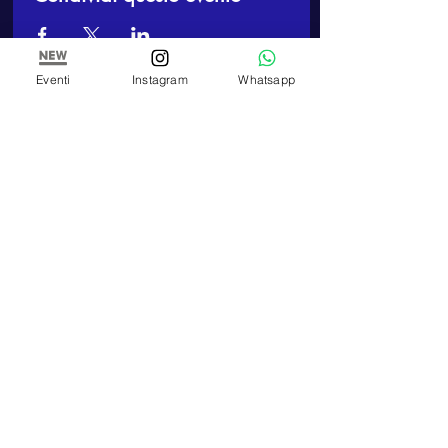
Eventi
Instagram
Whatsapp
ARTE E PITTURA
Arte e Pittura
Associazione Artistica Culturale
C.F:
97898900010
TELEFONO
+39 348 320 3909
E-MAIL
artepitturastudio@gmail.com