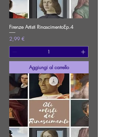
Firenze Artisti RinascimentoEp.4
Prezzo
2,99 €
Aggiungi al carrello