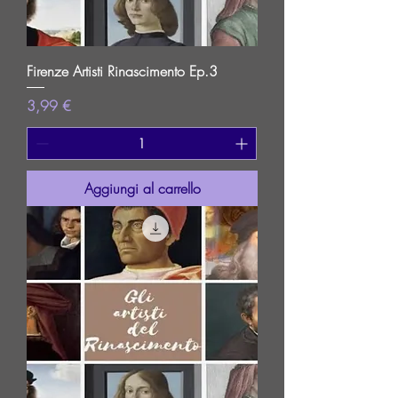
Firenze Artisti Rinascimento Ep.3
Prezzo
3,99 €
Aggiungi al carrello