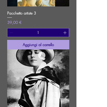
Pacchetto artiste 3
Prezzo
39,00 €
Aggiungi al carrello