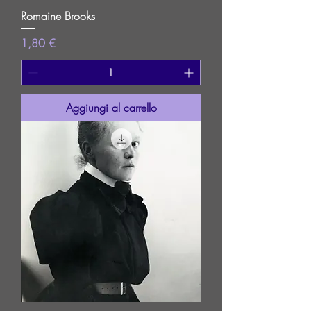
Romaine Brooks
Prezzo
1,80 €
Aggiungi al carrello