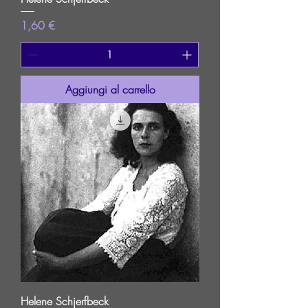
Prezzo
1,60 €
Aggiungi al carrello
Helene Schjerfbeck