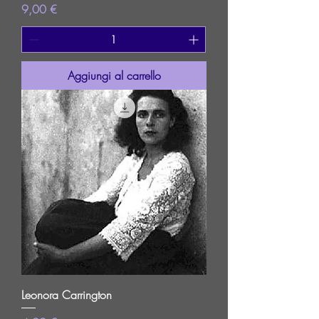
Prezzo
9,00 €
Aggiungi al carrello
Leonora Carrington