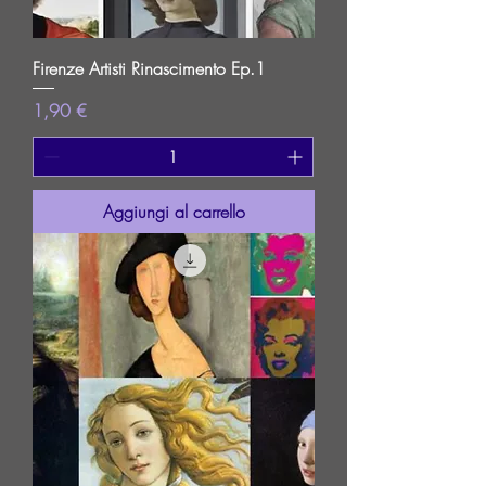
Firenze Artisti Rinascimento Ep.1
Prezzo
1,90 €
Aggiungi al carrello