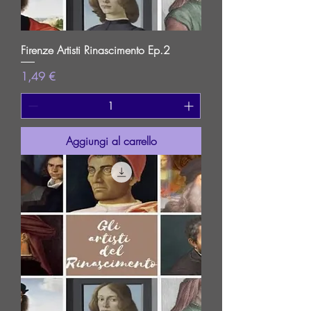
Firenze Artisti Rinascimento Ep.2
Prezzo
1,49 €
Aggiungi al carrello