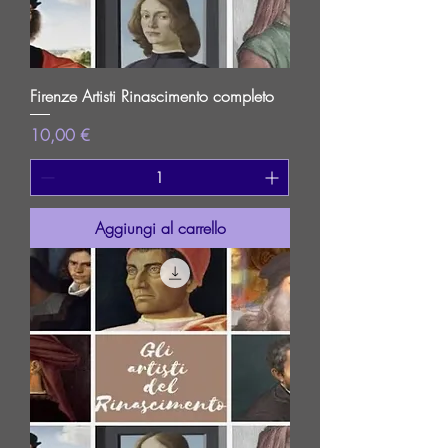
Firenze Artisti Rinascimento completo
Prezzo
10,00 €
Aggiungi al carrello