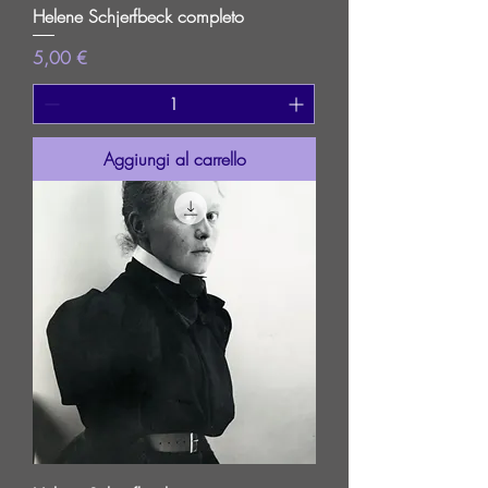
Helene Schjerfbeck completo
Prezzo
5,00 €
Aggiungi al carrello