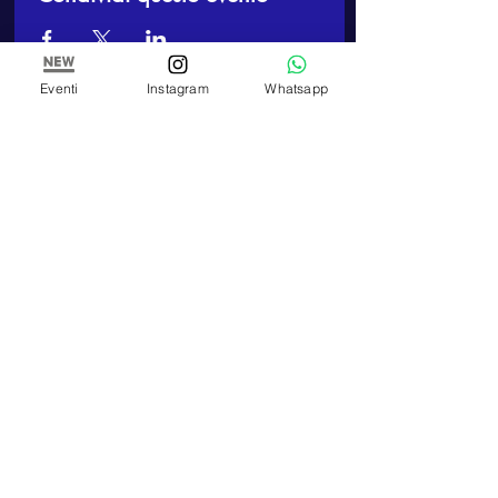
Eventi
Instagram
Whatsapp
ARTE E PITTURA
Arte e Pittura
Associazione Artistica Culturale
C.F:
97898900010
TELEFONO
+39 348 320 3909
E-MAIL
artepitturastudio@gmail.com