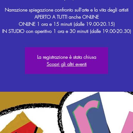
Narrazione spiegazione confronto sull'arte e la vita degli artisti
APERTO A TUTTI anche ONLINE
ONLINE 1 ora e 15 minuti (dalle 19.00-20.15)
La registrazione è stata chiusa
Scopri gli altri eventi