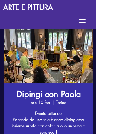
ARTE E PITTURA
Dipingi con Paola
sab 10 feb
  |  
Torino
Evento pittorico
Partendo da una tela bianca dipingiamo
insieme su tela con colori a olio un tema a
sorpresa !