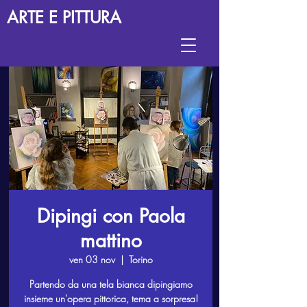
ARTE E PITTURA
Dipingi con Paola
mattino
ven 03 nov
  |  
Torino
Partendo da una tela bianca dipingiamo
insieme un'opera pittorica, tema a sorpresa!