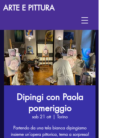
ARTE E PITTURA
Dipingi con Paola
pomeriggio
sab 21 ott
  |  
Torino
Partendo da una tela bianca dipingiamo
insieme un'opera pittorica, tema a sorpresa!