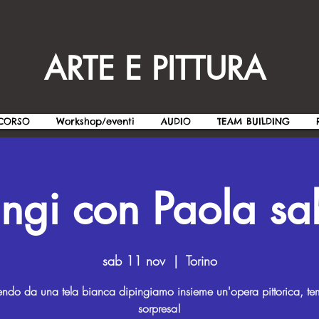
ARTE E PITTURA
CORSO
Workshop/eventi
AUDIO
TEAM BUILDING
ingi con Paola sa
sab 11 nov
  |  
Torino
endo da una tela bianca dipingiamo insieme un'opera pittorica, t
sorpresa!