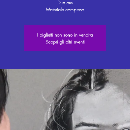
Due ore
Materiale compreso
I biglietti non sono in vendita
Scopri gli altri eventi