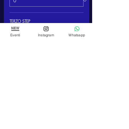
TERZO STEP
300,00 €
Eventi
Instagram
Whatsapp
Quantità
Altri prezzi (2)
Totale
0,00 €
Acquista ora
Condividi questo evento