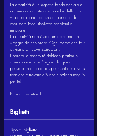
La creatività è un aspetto fondamentale di 
un percorso artistico ma anche della nostra 
vita quotidiana, perche ci permette di 
esprimere idee, risolvere problemi e 
innovare. 
La creatività non è solo un dono ma un 
viaggio da esplorare. Ogni passo che fai ti 
avvicina a nuove ispirazioni.
Liberare la creatività richiede pratica e 
apertura mentale. Seguendo questo 
percorso hai modo di sperimentare  diverse 
tecniche e trovare ciò che funziona meglio 
per te!
Buona avventura!
Biglietti
Tipo di biglietto