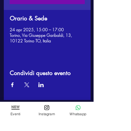
Orario & Sede
24 apr 2025, 15:00 – 17:00
Torino, Via Giuseppe Garibaldi, 13,
10122 Torino TO, Italia
Condividi questo evento
ARTE E PITTURA
Eventi
Instagram
Whatsapp
Arte e Pittura
Associazione Artistica Culturale