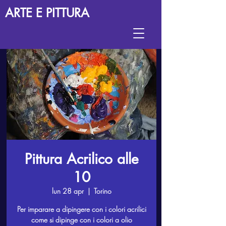
ARTE E PITTURA
Pittura Acrilico alle
10
lun 28 apr
  |  
Torino
Per imparare a dipingere con i colori acrilici
come si dipinge con i colori a olio