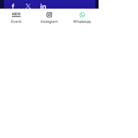
Eventi
Instagram
Whatsapp
ARTE E PITTURA
Arte e Pittura
Associazione Artistica Culturale
C.F:
97898900010
TELEFONO
+39 348 320 3909
E-MAIL
artepitturastudio@gmail.com