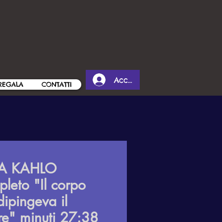
Accedi
REGALA
CONTATTI
DA KAHLO
leto "Il corpo
dipingeva il
re" minuti 27:38