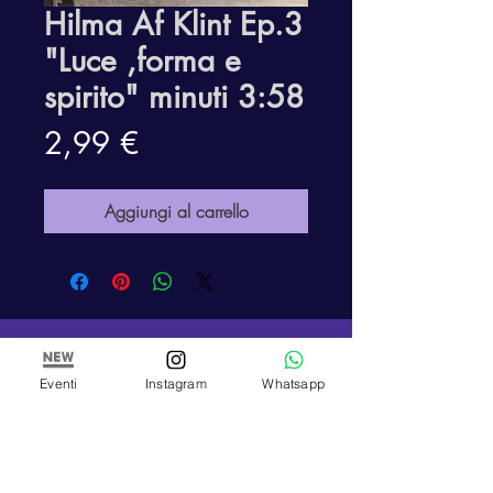
Hilma Af Klint Ep.3
"Luce ,forma e
spirito" minuti 3:58
Prezzo
2,99 €
Aggiungi al carrello
ARTE E PITTURA
Eventi
Instagram
Whatsapp
Arte e Pittura
Associazione Artistica Culturale
C.F:
97898900010