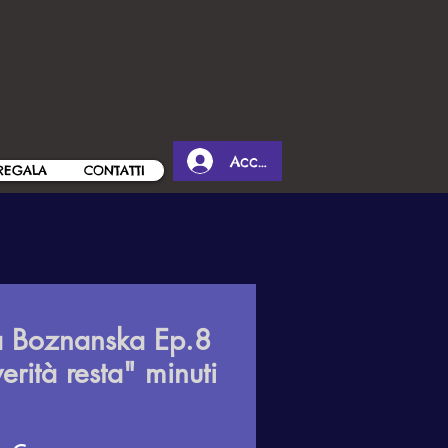
Accedi
REGALA
CONTATTI
 Boznanska Ep.8
erità resta" minuti
5