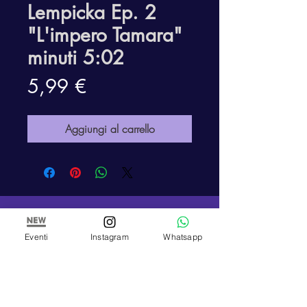
Lempicka Ep. 2
"L'impero Tamara"
minuti 5:02
Prezzo
5,99 €
Aggiungi al carrello
ARTE E PITTURA
Eventi
Instagram
Whatsapp
Arte e Pittura
Associazione Artistica Culturale
C.F:
97898900010