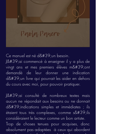
Ce manuel est né d&#39;un besoin.
J&#39;ai commencé à enseigner il y a plus de
vingt ans et mes premiers élèves m&#39;ont
demandé de leur donner une indication
d&#39;un livre qui pourrait les aider en dehors
du cours avec moi, pour pouvoir pratiquer.
J&#39;ai consulté de nombreux textes mais
aucun ne répondait aux besoins ou ne donnait
d&#39;indications simples et immédiates ; ils
étaient tous très complexes, comme s&#39;ils
considéraient le lecteur comme un bon artiste.
Trop de choses tenues pour acquises, donc
absolument pas adaptées à ceux qui abordent