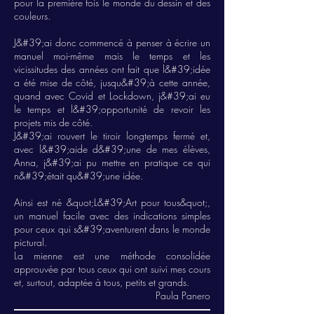
pour la première fois le monde du dessin et des
couleurs.
J&#39;ai donc commencé à penser à écrire un
manuel moi-même mais le temps et les
vicissitudes des années ont fait que l&#39;idée
a été mise de côté, jusqu&#39;à cette année,
quand avec Covid et Lockdown, j&#39;ai eu
le temps et l&#39;opportunité de revoir les
projets mis de côté.
J&#39;ai rouvert le tiroir longtemps fermé et,
avec l&#39;aide d&#39;une de mes élèves,
Anna, j&#39;ai pu mettre en pratique ce qui
n&#39;était qu&#39;une idée.
Ainsi est né &quot;L&#39;Art pour tous&quot;,
un manuel facile avec des indications simples
pour ceux qui s&#39;aventurent dans le monde
pictural.
La mienne est une méthode consolidée
approuvée par tous ceux qui ont suivi mes cours
et, surtout, adaptée à tous, petits et grands.
Paula Panero