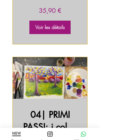
Freddi-Caldi
35,90 €
Voir les détails
04| PRIMI
PASSI: i colori
Complementa