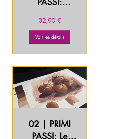
PASSI:
Iniziamo con
32,90 €
Colori e
Pennelli
Voir les détails
02 | PRIMI
PASSI: Le