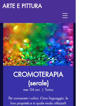
ARTE E PITTURA
CROMOTERAPIA
(serale)
mer. 04 oct.
  |  
Torino
Per conoscere i colori, il loro linguaggio, le
loro proprietà e in quale modo utilizzarli