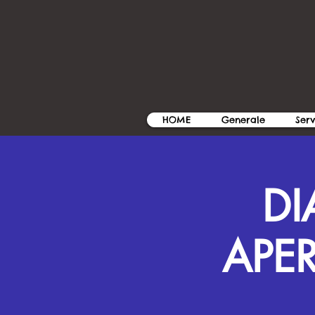
HOME
Generale
Serv
DI
APER