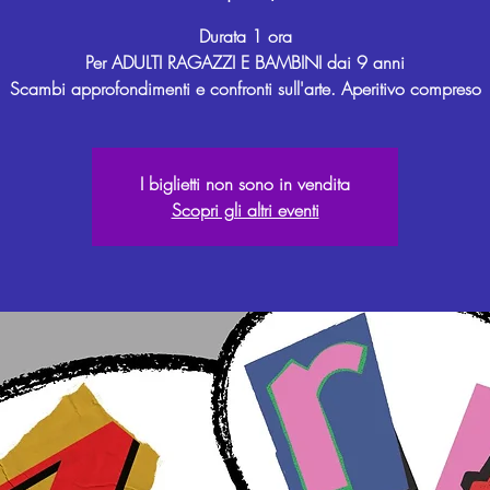
Durata 1 ora
Per ADULTI RAGAZZI E BAMBINI dai 9 anni
Scambi approfondimenti e confronti sull'arte. Aperitivo compreso
I biglietti non sono in vendita
Scopri gli altri eventi