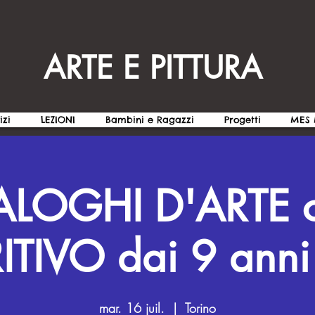
ARTE E PITTURA
izi
LEZIONI
Bambini e Ragazzi
Progetti
MES 
ALOGHI D'ARTE 
ITIVO dai 9 anni 
mar. 16 juil.
  |  
Torino