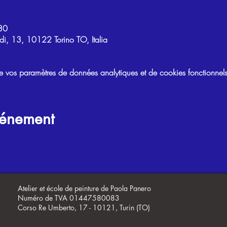
30
di, 13, 10122 Torino TO, Italia
vos paramètres de données analytiques et de cookies fonctionnels
vénement
Atelier et école de peinture de Paola Panero
Numéro de TVA 01447580083
Corso Re Umberto, 17 - 10121, Turin (TO)