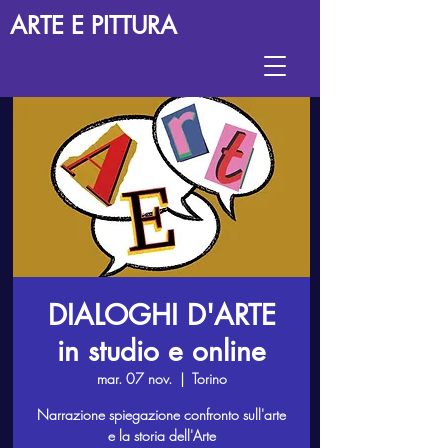
ARTE E PITTURA
DIALOGHI D'ARTE
in studio e online
mar. 07 nov.
  |  
Torino
Narrazione spiegazione confronto sull'arte
e la storia dell'Arte