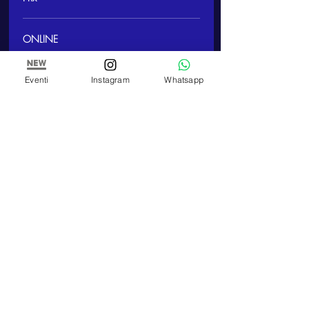
ONLINE
10,00 €
Eventi
Instagram
Whatsapp
Partager cet événement
ARTE E PITTURA
Atelier et école de peinture de Paola Panero
Numéro de TVA
01447580083
Corso Re Umberto,
17 - 10121
, Turin (TO)