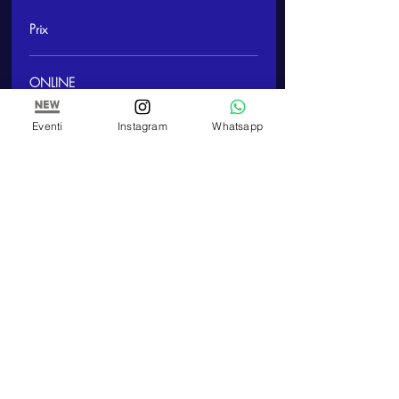
Prix
ONLINE
10,00 €
Eventi
Instagram
Whatsapp
Partager cet événement
ARTE E PITTURA
Atelier et école de peinture de Paola Panero
Numéro de TVA
01447580083