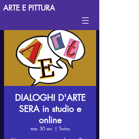
ARTE E PITTURA
DIALOGHI D'ARTE
SERA in studio e
online
mar. 30 avr.
  |  
Torino