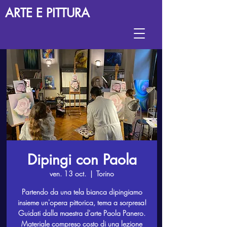
ARTE E PITTURA
Dipingi con Paola
ven. 13 oct.
  |  
Torino
Partendo da una tela bianca dipingiamo
insieme un'opera pittorica, tema a sorpresa!
Guidati dalla maestra d'arte Paola Panero.
Materiale compreso costo di una lezione