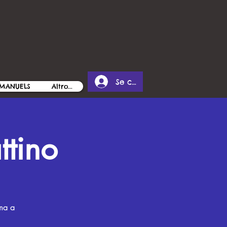
Se connecter
MANUELS
Altro...
ttino
ema a