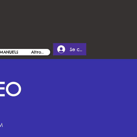
Se connecter
MANUELS
Altro...
EO