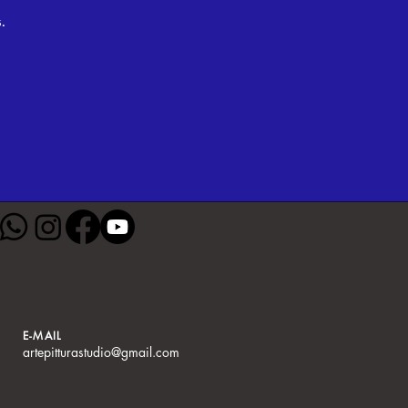
.
E-MAIL
artepitturastudio@gmail.com