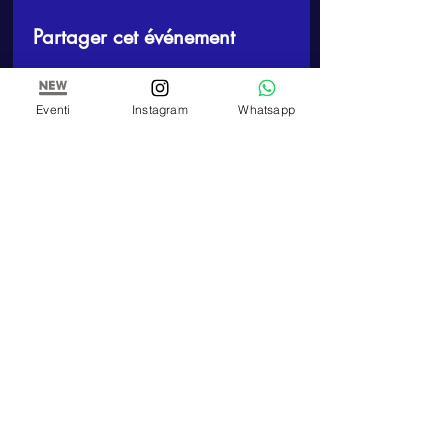
Partager cet événement
Eventi
Instagram
Whatsapp
ARTE E PITTURA
Atelier et école de peinture de Paola Panero
Numéro de TVA
01447580083
Corso Re Umberto,
17 - 10121
, Turin (TO)
TELEFONO
Téléphone :
+39 348 320 3909
E-MAIL
artepitturastudio@gmail.com