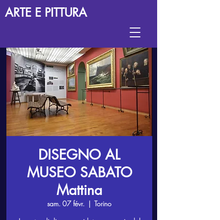
ARTE E PITTURA
DISEGNO AL
MUSEO SABATO
Mattina
sam. 07 févr.
  |  
Torino