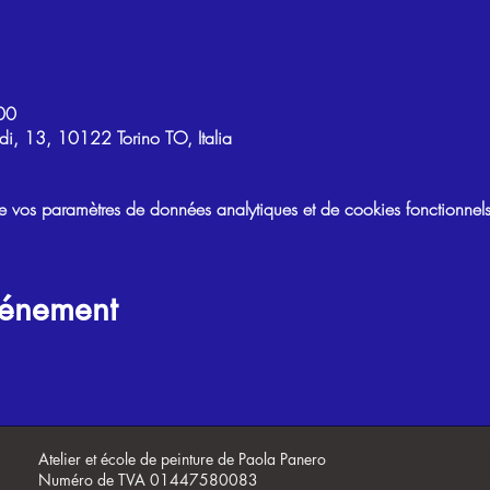
00
di, 13, 10122 Torino TO, Italia
vos paramètres de données analytiques et de cookies fonctionnels
vénement
Atelier et école de peinture de Paola Panero
Numéro de TVA 01447580083