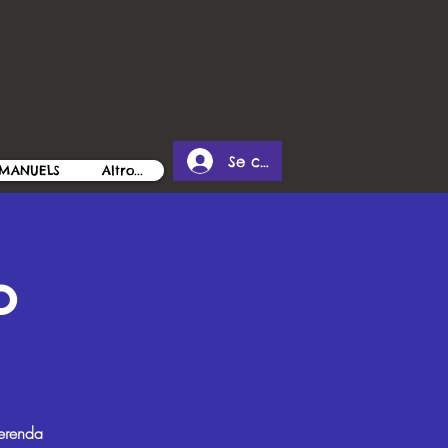
Se connecter
MANUELS
Altro...
o
merenda