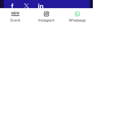
Eventi
Instagram
Whatsapp
ARTE E PITTURA
Atelier et école de peinture de Paola Panero
Numéro de TVA
01447580083
Corso Re Umberto,
17 - 10121
, Turin (TO)
TELEFONO
Téléphone :
+39 348 320 3909
E-MAIL
artepitturastudio@gmail.com