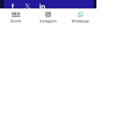
Eventi
Instagram
Whatsapp
ARTE E PITTURA
Atelier et école de peinture de Paola Panero
Numéro de TVA
01447580083
Corso Re Umberto,
17 - 10121
, Turin (TO)
TELEFONO
Téléphone :
+39 348 320 3909
E-MAIL
artepitturastudio@gmail.com