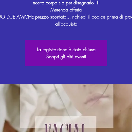
nostro corpo sia per disegnarlo !!!
Merenda offerta
 DUE AMICHE prezzo scontato... richiedi il codice prima di pro
La registrazione è stata chiusa
Scopri gli altri eventi