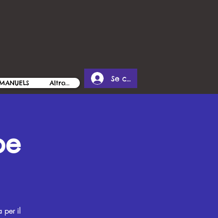
Se connecter
MANUELS
Altro...
pe
 per il