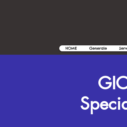
HOME
Generale
Serv
GI
Speci