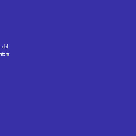
i del
ntare