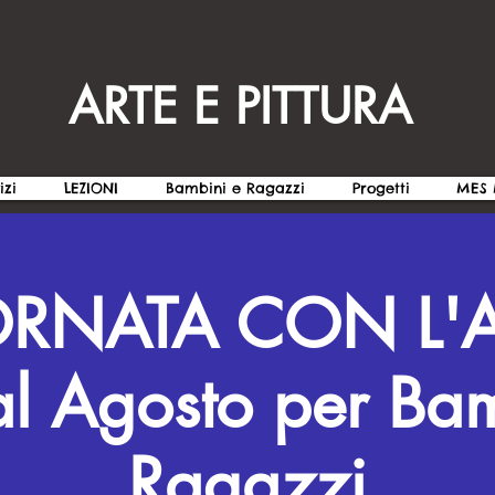
ARTE E PITTURA
izi
LEZIONI
Bambini e Ragazzi
Progetti
MES 
ORNATA CON L'A
al Agosto per Bam
Ragazzi